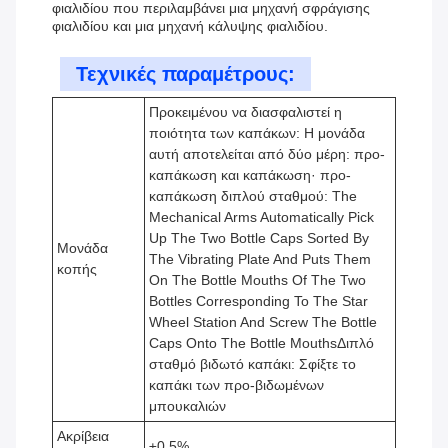
φιαλιδίου που περιλαμβάνει μια μηχανή σφράγισης
φιαλιδίου και μια μηχανή κάλυψης φιαλιδίου.
Τεχνικές παραμέτρους:
Προκειμένου να διασφαλιστεί η
ποιότητα των καπάκων: Η μονάδα
αυτή αποτελείται από δύο μέρη: προ-
καπάκωση και καπάκωση· προ-
καπάκωση διπλού σταθμού: The
Mechanical Arms Automatically Pick
Up The Two Bottle Caps Sorted By
Μονάδα
The Vibrating Plate And Puts Them
κοπής
On The Bottle Mouths Of The Two
Bottles Corresponding To The Star
Wheel Station And Screw The Bottle
Caps Onto The Bottle MouthsΔιπλό
σταθμό βιδωτό καπάκι: Σφίξτε το
καπάκι των προ-βιδωμένων
μπουκαλιών
Ακρίβεια
±0,5%