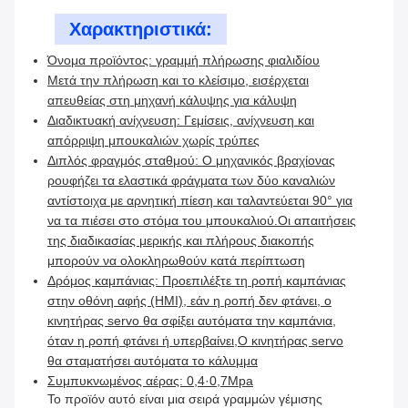
Χαρακτηριστικά:
Όνομα προϊόντος: γραμμή πλήρωσης φιαλιδίου
Μετά την πλήρωση και το κλείσιμο, εισέρχεται
απευθείας στη μηχανή κάλυψης για κάλυψη
Διαδικτυακή ανίχνευση: Γεμίσεις, ανίχνευση και
απόρριψη μπουκαλιών χωρίς τρύπες
Διπλός φραγμός σταθμού: Ο μηχανικός βραχίονας
ρουφήζει τα ελαστικά φράγματα των δύο καναλιών
αντίστοιχα με αρνητική πίεση και ταλαντεύεται 90° για
να τα πιέσει στο στόμα του μπουκαλιού.Οι απαιτήσεις
της διαδικασίας μερικής και πλήρους διακοπής
μπορούν να ολοκληρωθούν κατά περίπτωση
Δρόμος καμπάνιας: Προεπιλέξτε τη ροπή καμπάνιας
στην οθόνη αφής (HMI), εάν η ροπή δεν φτάνει, ο
κινητήρας servo θα σφίξει αυτόματα την καμπάνια,
όταν η ροπή φτάνει ή υπερβαίνει,Ο κινητήρας servo
θα σταματήσει αυτόματα το κάλυμμα
Συμπυκνωμένος αέρας: 0,4·0,7Mpa
Το προϊόν αυτό είναι μια σειρά γραμμών γέμισης