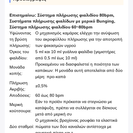
Επισημαίνω:
Σύστημα πλήρωσης φιαλιδίου 80bpm
,
Συστήματα πλήρωσης φιαλίδων με μερικό Bunging
,
Σύστημα πλήρωσης φιαλιδίου 60~80bpm
Υψώνοντας
Ο μηχανισμός καμάρας ελέγχει την ανύψωση
τη βρύση
του ακροφύλλου πλήρωσης για την αποτροπή
πλήρωσης:
των ψεκασμών υγρού
Όγκος του
5 ml και 10 ml γυάλινα φιαλίδια (γεμιστήρες
φιαλιδίου:
από 0,5 ml έως 10 ml)
Προκειμένου να διασφαλιστεί η ποιότητα των
Μονάδα
καπάκων: Η μονάδα αυτή αποτελείται από δύο
κοπής:
μέρη: προ-καπά
Πλήρωση
±0,5%
Ακριβής:
Αποδόσεις:
60 έως 80 bpm
Εάν το προϊόν πρόκειται να στεγνώσει με
Μερική
κατάψυξη, πρέπει να συλλέγεται σε δίσκους
κούτσουρα:
μετά από μερική συ
Ο μηχανικός βραχίονας ρουφάει τα ελαστικά
Δύο σταθμοί:
πώματα των δύο καναλιών αντίστοιχα με
αρνητική πίεση και τ