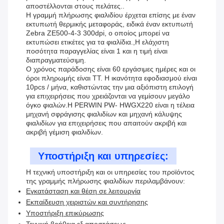
αποστέλλονται στους πελάτες..
Η γραμμή πλήρωσης φιαλιδίου έρχεται επίσης με έναν
εκτυπωτή θερμικής μεταφοράς, ειδικά έναν εκτυπωτή
Zebra ZE500-4-3 300dpi, ο οποίος μπορεί να
εκτυπώσει ετικέτες για τα φιαλίδια.,Η ελάχιστη
ποσότητα παραγγελίας είναι 1 και η τιμή είναι
διαπραγματεύσιμη.
Ο χρόνος παράδοσης είναι 60 εργάσιμες ημέρες και οι
όροι πληρωμής είναι TT. Η ικανότητα εφοδιασμού είναι
10pcs / μήνα, καθιστώντας την μια αξιόπιστη επιλογή
για επιχειρήσεις που χρειάζονται να γεμίσουν μεγάλο
όγκο φιαλών.Η PERWIN PW- HWGX220 είναι η τέλεια
μηχανή σφράγισης φιαλιδίων και μηχανή κάλυψης
φιαλιδίων για επιχειρήσεις που απαιτούν ακριβή και
ακριβή γέμιση φιαλιδίων.
Υποστήριξη και υπηρεσίες:
Η τεχνική υποστήριξη και οι υπηρεσίες του προϊόντος
της γραμμής πλήρωσης φιαλιδίων περιλαμβάνουν:
Εγκατάσταση και θέση σε λειτουργία
Εκπαίδευση χειριστών και συντήρησης
Υποστήριξη επικύρωσης