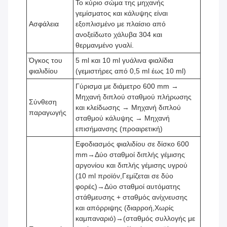
Το κύριο σώμα της μηχανής
γεμίσματος και κάλυψης είναι
Ασφάλεια
εξοπλισμένο με πλαίσιο από
ανοξείδωτο χάλυβα 304 και
θερμανμένο γυαλί.
Όγκος του
5 ml και 10 ml γυάλινα φιαλίδια
φιαλιδίου
(γεμιστήρες από 0,5 ml έως 10 ml)
Γύρισμα με διάμετρο 600 mm →
Μηχανή διπλού σταθμού πλήρωσης
Σύνθεση
και κλείδωσης → Μηχανή διπλού
παραγωγής
σταθμού κάλυψης → Μηχανή
επισήμανσης (προαιρετική)
Εφοδιασμός φιαλιδίου σε δίσκο 600
mm→Δύο σταθμοί διπλής γέμισης
αργονίου και διπλής γέμισης υγρού
(10 ml προϊόν,Γεμίζεται σε δύο
φορές)→Δύο σταθμοί αυτόματης
στάθμευσης + σταθμός ανίχνευσης
και απόρριψης (διαρροή,Χωρίς
καμπαναριό)→(σταθμός συλλογής με