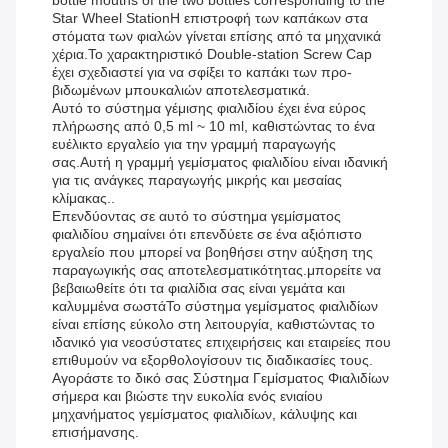
bottle mouths of the two bottles corresponding to the
Star Wheel StationΗ επιστροφή των καπάκων στα
στόματα των φιαλών γίνεται επίσης από τα μηχανικά
χέρια.Το χαρακτηριστικό Double-station Screw Cap
έχει σχεδιαστεί για να σφίξει το καπάκι των προ-
βιδωμένων μπουκαλιών αποτελεσματικά.
Αυτό το σύστημα γέμισης φιαλιδίου έχει ένα εύρος
πλήρωσης από 0,5 ml ~ 10 ml, καθιστώντας το ένα
ευέλικτο εργαλείο για την γραμμή παραγωγής
σας.Αυτή η γραμμή γεμίσματος φιαλιδίου είναι ιδανική
για τις ανάγκες παραγωγής μικρής και μεσαίας
κλίμακας..
Επενδύοντας σε αυτό το σύστημα γεμίσματος
φιαλιδίου σημαίνει ότι επενδύετε σε ένα αξιόπιστο
εργαλείο που μπορεί να βοηθήσει στην αύξηση της
παραγωγικής σας αποτελεσματικότητας.μπορείτε να
βεβαιωθείτε ότι τα φιαλίδια σας είναι γεμάτα και
καλυμμένα σωστάΤο σύστημα γεμίσματος φιαλιδίων
είναι επίσης εύκολο στη λειτουργία, καθιστώντας το
ιδανικό για νεοσύστατες επιχειρήσεις και εταιρείες που
επιθυμούν να εξορθολογίσουν τις διαδικασίες τους.
Αγοράστε το δικό σας Σύστημα Γεμίσματος Φιαλιδίων
σήμερα και βιώστε την ευκολία ενός ενιαίου
μηχανήματος γεμίσματος φιαλιδίων, κάλυψης και
επισήμανσης.