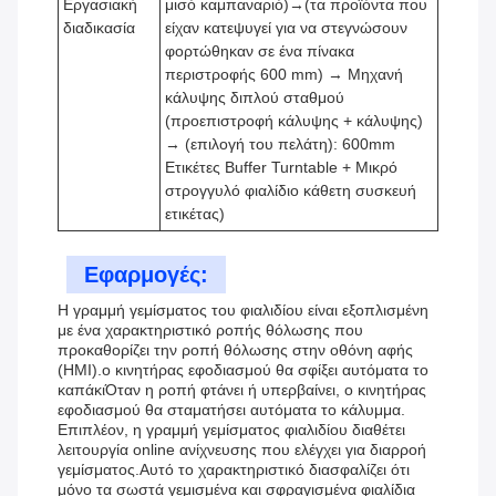
Εργασιακή
μισό καμπαναριό)→(τα προϊόντα που
διαδικασία
είχαν κατεψυγεί για να στεγνώσουν
φορτώθηκαν σε ένα πίνακα
περιστροφής 600 mm) → Μηχανή
κάλυψης διπλού σταθμού
(προεπιστροφή κάλυψης + κάλυψης)
→ (επιλογή του πελάτη): 600mm
Ετικέτες Buffer Turntable + Μικρό
στρογγυλό φιαλίδιο κάθετη συσκευή
ετικέτας)
Εφαρμογές:
Η γραμμή γεμίσματος του φιαλιδίου είναι εξοπλισμένη
με ένα χαρακτηριστικό ροπής θόλωσης που
προκαθορίζει την ροπή θόλωσης στην οθόνη αφής
(HMI).ο κινητήρας εφοδιασμού θα σφίξει αυτόματα το
καπάκιΌταν η ροπή φτάνει ή υπερβαίνει, ο κινητήρας
εφοδιασμού θα σταματήσει αυτόματα το κάλυμμα.
Επιπλέον, η γραμμή γεμίσματος φιαλιδίου διαθέτει
λειτουργία online ανίχνευσης που ελέγχει για διαρροή
γεμίσματος.Αυτό το χαρακτηριστικό διασφαλίζει ότι
μόνο τα σωστά γεμισμένα και σφραγισμένα φιαλίδια