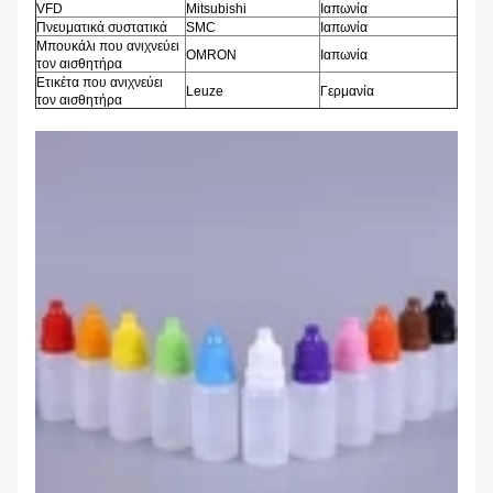
VFD
Mitsubishi
Ιαπωνία
Πνευματικά συστατικά
SMC
Ιαπωνία
Μπουκάλι που ανιχνεύει
OMRON
Ιαπωνία
τον αισθητήρα
Ετικέτα που ανιχνεύει
Leuze
Γερμανία
τον αισθητήρα