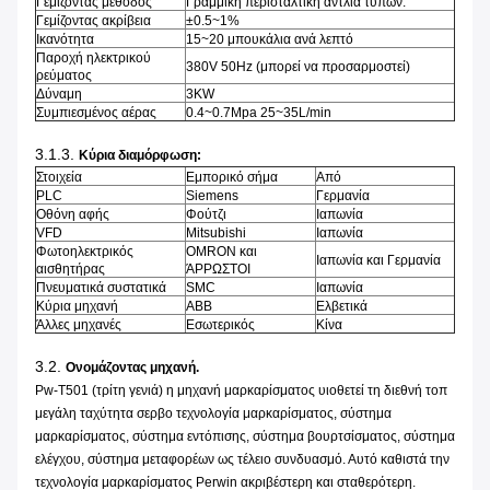
Γεμίζοντας μέθοδος
Γραμμική περισταλτική αντλία τύπων.
Γεμίζοντας ακρίβεια
±0.5~1%
Ικανότητα
15~20 μπουκάλια ανά λεπτό
Παροχή ηλεκτρικού
380V 50Hz (μπορεί να προσαρμοστεί)
ρεύματος
Δύναμη
3KW
Συμπιεσμένος αέρας
0.4~0.7Mpa 25~35L/min
3.1.3.
Κύρια διαμόρφωση:
Στοιχεία
Εμπορικό σήμα
Από
PLC
Siemens
Γερμανία
Οθόνη αφής
Φούτζι
Ιαπωνία
VFD
Mitsubishi
Ιαπωνία
Φωτοηλεκτρικός
OMRON και
Ιαπωνία και Γερμανία
αισθητήρας
ΆΡΡΩΣΤΟΙ
Πνευματικά συστατικά
SMC
Ιαπωνία
Κύρια μηχανή
ABB
Ελβετικά
Άλλες μηχανές
Εσωτερικός
Κίνα
3.2.
Ονομάζοντας μηχανή.
Pw-T501 (τρίτη γενιά) η μηχανή μαρκαρίσματος υιοθετεί τη διεθνή τοπ
μεγάλη ταχύτητα σερβο τεχνολογία μαρκαρίσματος, σύστημα
μαρκαρίσματος, σύστημα εντόπισης, σύστημα βουρτσίσματος, σύστημα
ελέγχου, σύστημα μεταφορέων ως τέλειο συνδυασμό. Αυτό καθιστά την
τεχνολογία μαρκαρίσματος Perwin ακριβέστερη και σταθερότερη.