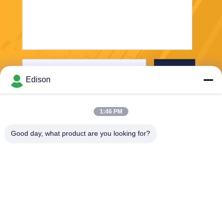
Στείλε
Edison
1:46 PM
Good day, what product are you looking for?
Perwin Science And Technology Co,.Ltd
foreign.trade@perwin.net
86-18516347828
Νο 58 Dongfang Rd, βιομηχ
ανικό πάρκο Binhai, Qidong,
επαρχία Jiangsu, Κίνα. Ταχυ