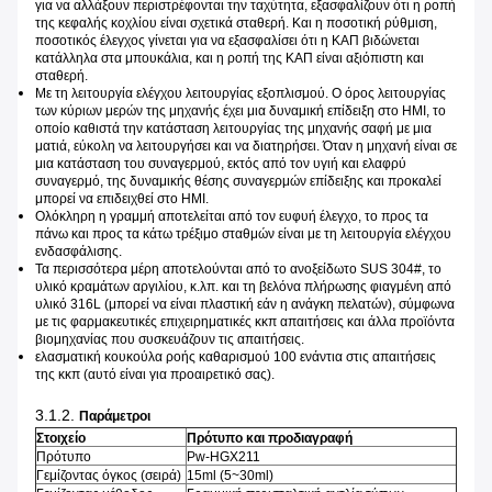
για να αλλάξουν περιστρέφονται την ταχύτητα, εξασφαλίζουν ότι η ροπή
της κεφαλής κοχλίου είναι σχετικά σταθερή. Και η ποσοτική ρύθμιση,
ποσοτικός έλεγχος γίνεται για να εξασφαλίσει ότι η ΚΑΠ βιδώνεται
κατάλληλα στα μπουκάλια, και η ροπή της ΚΑΠ είναι αξιόπιστη και
σταθερή.
Με τη λειτουργία ελέγχου λειτουργίας εξοπλισμού. Ο όρος λειτουργίας
των κύριων μερών της μηχανής έχει μια δυναμική επίδειξη στο HMI, το
οποίο καθιστά την κατάσταση λειτουργίας της μηχανής σαφή με μια
ματιά, εύκολη να λειτουργήσει και να διατηρήσει. Όταν η μηχανή είναι σε
μια κατάσταση του συναγερμού, εκτός από τον υγιή και ελαφρύ
συναγερμό, της δυναμικής θέσης συναγερμών επίδειξης και προκαλεί
μπορεί να επιδειχθεί στο HMI.
Ολόκληρη η γραμμή αποτελείται από τον ευφυή έλεγχο, το προς τα
πάνω και προς τα κάτω τρέξιμο σταθμών είναι με τη λειτουργία ελέγχου
ενδασφάλισης.
Τα περισσότερα μέρη αποτελούνται από το ανοξείδωτο SUS 304#, το
υλικό κραμάτων αργιλίου, κ.λπ. και τη βελόνα πλήρωσης φιαγμένη από
υλικό 316L (μπορεί να είναι πλαστική εάν η ανάγκη πελατών), σύμφωνα
με τις φαρμακευτικές επιχειρηματικές κκπ απαιτήσεις και άλλα προϊόντα
βιομηχανίας που συσκευάζουν τις απαιτήσεις.
ελασματική κουκούλα ροής καθαρισμού 100 ενάντια στις απαιτήσεις
της κκπ (αυτό είναι για προαιρετικό σας).
3.1.2.
Παράμετροι
Στοιχείο
Πρότυπο και προδιαγραφή
Πρότυπο
Pw-HGX211
Γεμίζοντας όγκος (σειρά)
15ml (5~30ml)