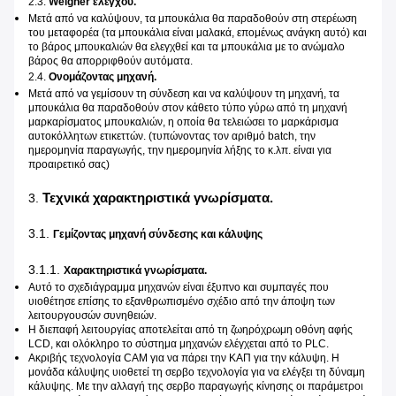
2.3.
Weigher ελέγχου.
Μετά από να καλύψουν, τα μπουκάλια θα παραδοθούν στη στερέωση
του μεταφορέα (τα μπουκάλια είναι μαλακά, επομένως ανάγκη αυτό) και
το βάρος μπουκαλιών θα ελεγχθεί και τα μπουκάλια με το ανώμαλο
βάρος θα απορριφθούν αυτόματα.
2.4.
Ονομάζοντας μηχανή.
Μετά από να γεμίσουν τη σύνδεση και να καλύψουν τη μηχανή, τα
μπουκάλια θα παραδοθούν στον κάθετο τύπο γύρω από τη μηχανή
μαρκαρίσματος μπουκαλιών, η οποία θα τελειώσει το μαρκάρισμα
αυτοκόλλητων ετικεττών. (τυπώνοντας τον αριθμό batch, την
ημερομηνία παραγωγής, την ημερομηνία λήξης το κ.λπ. είναι για
προαιρετικό σας)
Τεχνικά χαρακτηριστικά γνωρίσματα.
3.
3.1.
Γεμίζοντας μηχανή σύνδεσης και κάλυψης
3.1.1.
Χαρακτηριστικά γνωρίσματα.
Αυτό το σχεδιάγραμμα μηχανών είναι έξυπνο και συμπαγές που
υιοθέτησε επίσης το εξανθρωπισμένο σχέδιο από την άποψη των
λειτουργουσών συνηθειών.
Η διεπαφή λειτουργίας αποτελείται από τη ζωηρόχρωμη οθόνη αφής
LCD, και ολόκληρο το σύστημα μηχανών ελέγχεται από το PLC.
Ακριβής τεχνολογία CAM για να πάρει την ΚΑΠ για την κάλυψη. Η
μονάδα κάλυψης υιοθετεί τη σερβο τεχνολογία για να ελέγξει τη δύναμη
κάλυψης. Με την αλλαγή της σερβο παραγωγής κίνησης οι παράμετροι