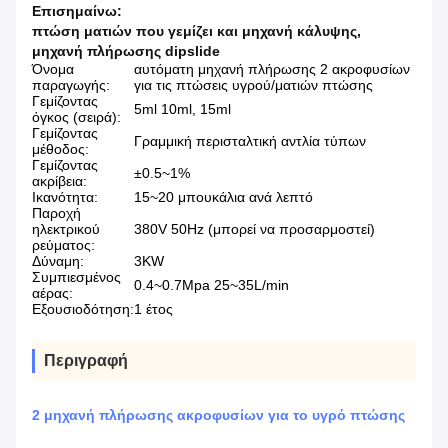
Επισημαίνω:
πτώση ματιών που γεμίζει και μηχανή κάλυψης
,
μηχανή πλήρωσης dipslide
Όνομα
αυτόματη μηχανή πλήρωσης 2 ακροφυσίων
παραγωγής:
για τις πτώσεις υγρού/ματιών πτώσης
Γεμίζοντας
5ml 10ml, 15ml
όγκος (σειρά):
Γεμίζοντας
Γραμμική περισταλτική αντλία τύπων
μέθοδος:
Γεμίζοντας
±0.5~1%
ακρίβεια:
Ικανότητα:
15~20 μπουκάλια ανά λεπτό
Παροχή
ηλεκτρικού
380V 50Hz (μπορεί να προσαρμοστεί)
ρεύματος:
Δύναμη:
3KW
Συμπιεσμένος
0.4~0.7Mpa 25~35L/min
αέρας:
Εξουσιοδότηση:
1 έτος
Περιγραφή
2 μηχανή πλήρωσης ακροφυσίων για το υγρό πτώσης