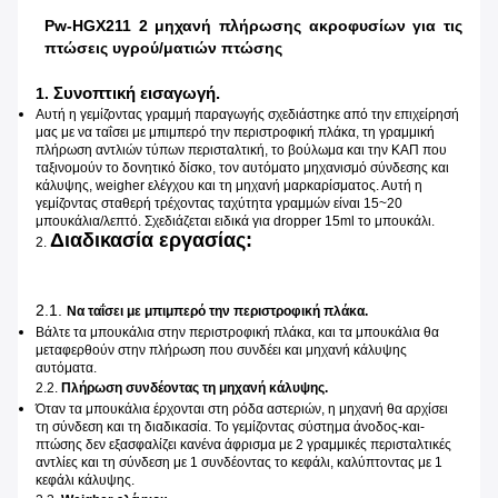
Pw-HGX211 2 μηχανή πλήρωσης ακροφυσίων για τις
πτώσεις υγρού/ματιών πτώσης
Συνοπτική εισαγωγή.
1.
Αυτή η γεμίζοντας γραμμή παραγωγής σχεδιάστηκε από την επιχείρησή
μας με να ταΐσει με μπιμπερό την περιστροφική πλάκα, τη γραμμική
πλήρωση αντλιών τύπων περισταλτική, το βούλωμα και την ΚΑΠ που
ταξινομούν το δονητικό δίσκο, τον αυτόματο μηχανισμό σύνδεσης και
κάλυψης, weigher ελέγχου και τη μηχανή μαρκαρίσματος. Αυτή η
γεμίζοντας σταθερή τρέχοντας ταχύτητα γραμμών είναι 15~20
μπουκάλια/λεπτό. Σχεδιάζεται ειδικά για dropper 15ml το μπουκάλι.
Διαδικασία εργασίας:
2.
2.1.
Να ταΐσει με μπιμπερό την περιστροφική πλάκα.
Βάλτε τα μπουκάλια στην περιστροφική πλάκα, και τα μπουκάλια θα
μεταφερθούν στην πλήρωση που συνδέει και μηχανή κάλυψης
αυτόματα.
2.2.
Πλήρωση συνδέοντας τη μηχανή κάλυψης.
Όταν τα μπουκάλια έρχονται στη ρόδα αστεριών, η μηχανή θα αρχίσει
τη σύνδεση και τη διαδικασία. Το γεμίζοντας σύστημα άνοδος-και-
πτώσης δεν εξασφαλίζει κανένα άφρισμα με 2 γραμμικές περισταλτικές
αντλίες και τη σύνδεση με 1 συνδέοντας το κεφάλι, καλύπτοντας με 1
κεφάλι κάλυψης.