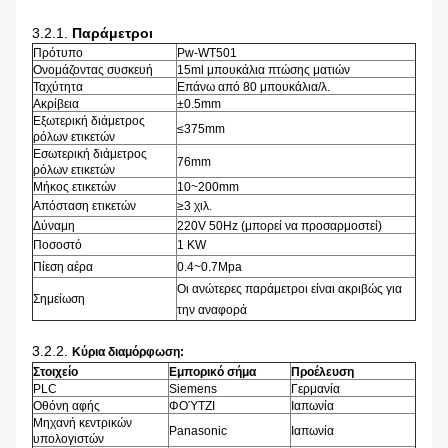
3.2.1.
Παράμετροι
Πρότυπο
Pw-WT501
Ονομάζοντας συσκευή
15ml μπουκάλια πτώσης ματιών
Ταχύτητα
Επάνω από 80 μπουκάλια/λ.
Ακρίβεια
±0.5mm
Εξωτερική διάμετρος
≤375mm
ρόλων ετικετών
Εσωτερική διάμετρος
76mm
ρόλων ετικετών
Μήκος ετικετών
10~200mm
Απόσταση ετικετών
≥3 χιλ.
Δύναμη
220V 50Hz (μπορεί να προσαρμοστεί)
Ποσοστό
1 KW
Πίεση αέρα
0.4~0.7Mpa
Οι ανώτερες παράμετροι είναι ακριβώς για
Σημείωση
την αναφορά
3.2.2.
Κύρια διαμόρφωση:
Στοιχείο
Εμπορικό σήμα
Προέλευση
PLC
Siemens
Γερμανία
Οθόνη αφής
ΦΟΎΤΖΙ
Ιαπωνία
Μηχανή κεντρικών
Panasonic
Ιαπωνία
υπολογιστών