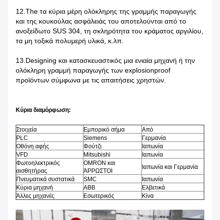
12.The τα κύρια μέρη ολόκληρης της γραμμής παραγωγής
και της κουκούλας ασφάλειάς του αποτελούνται από το
ανοξείδωτο SUS 304, τη σκληρότητα του κράματος αργιλίου,
τα μη τοξικά πολυμερή υλικά, κ.λπ.
13.Designing και κατασκευαστικός μια ενιαία μηχανή ή την
ολόκληρη γραμμή παραγωγής των explosionproof
προϊόντων σύμφωνα με τις απαιτήσεις χρηστών.
Κύρια διαμόρφωση:
Στοιχεία
Εμπορικό σήμα
Από
PLC
Siemens
Γερμανία
Οθόνη αφής
Φούτζι
Ιαπωνία
VFD
Mitsubishi
Ιαπωνία
Φωτοηλεκτρικός
OMRON και
Ιαπωνία και Γερμανία
αισθητήρας
ΆΡΡΩΣΤΟΙ
Πνευματικά συστατικά
SMC
Ιαπωνία
Κύρια μηχανή
ABB
Ελβετικά
Άλλες μηχανές
Εσωτερικός
Κίνα