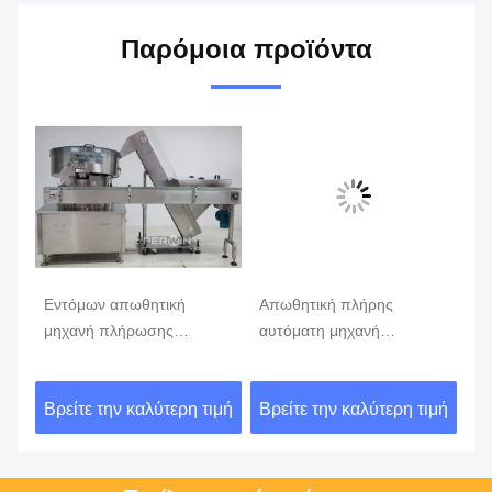
Παρόμοια προϊόντα
Εντόμων απωθητική
Απωθητική πλήρης
TU
μηχανή πλήρωσης
αυτόματη μηχανή
κο
κουνουπιών απωθητική
πλήρωσης κουνουπιών για
τα
υγρή εξουσιοδότηση 1
το υγρό μπουκάλι 50ml
πι
ιμή
Βρείτε την καλύτερη τιμή
Βρείτε την καλύτερη τιμή
Βρ
έτους