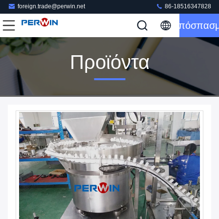
foreign.trade@perwin.net
86-18516347828
Απόσπασ
Προϊόντα