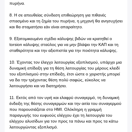
πυρήνα.
8. Η σε απευθείας σύνδεση επιθεώρηση για πιθανές
σπασμένο και τη ζημία του πυρήνα, η μηχανή θα ανησυχήσει
και θα σταματήσει εάν είναι απαραίτητο.
9. Εξατομικευμένο σχέδιο κάλυψης βιδών να κρατηθεί ο
torsion κάλυψης σταύλος για να μην βλάψει την ΚΑΠ και τη
σταθερότητα και την αξιοπιστία για την ποιότητα κάλυψης.
10. Έχοντας τον έλεγχο λειτουργίας εξοπλισμού, υπάρχει μια
δυναμική επίδειξη για τη θέση λειτουργίας του μέρους κλειδί
του εξοπλισμού στην επίδειξη, έτσι ώστε ο χειριστής μπορεί
να δει την τρέχοντας θέση πολύ σαφώς, εύκολος να
λειτουργήσει και να διατηρήσει.
11. Εκτός από τον υγιή και ελαφρύ συναγερμό, τη δυναμική
ένδειξη της θέσης συναγερμών και την αιτία του συναγερμού
που παρουσιάζεται στο HMI. Ολόκληρη η γραμμή
παραγωγής του ευφυούς ελέγχου έχει τη λειτουργία του
ελέγχου αλυσίδων για τον προς τα πάνω και προς τα κάτω
λειτουργώντας εξοπλισμό.