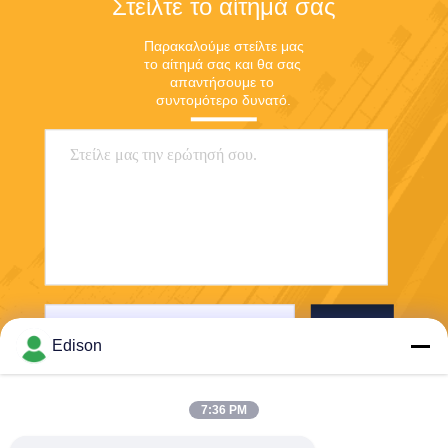
Στείλτε το αίτημά σας
Παρακαλούμε στείλτε μας 
το αίτημά σας και θα σας 
απαντήσουμε το 
συντομότερο δυνατό.
Στείλε
Edison
7:36 PM