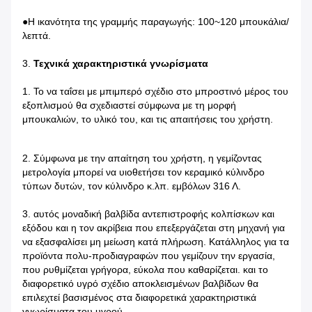
●
Η ικανότητα της γραμμής παραγωγής: 100~120 μπουκάλια/
λεπτά.
3.
Τεχνικά χαρακτηριστικά γνωρίσματα
1.
Το να ταΐσει με μπιμπερό σχέδιο στο μπροστινό μέρος του
εξοπλισμού θα σχεδιαστεί σύμφωνα με τη μορφή
μπουκαλιών, το υλικό του, και τις απαιτήσεις του χρήστη.
2.
Σύμφωνα με την απαίτηση του χρήστη, η γεμίζοντας
μετρολογία μπορεί να υιοθετήσει τον κεραμικό κύλινδρο
τύπων δυτών, τον κύλινδρο κ.λπ. εμβόλων 316 Λ.
3.
αυτός μοναδική βαλβίδα αντεπιστροφής κολπίσκων και
εξόδου και η τον ακρίβεια που επεξεργάζεται στη μηχανή για
να εξασφαλίσει μη μείωση κατά πλήρωση.
Κατάλληλος για τα
προϊόντα πολυ-προδιαγραφών που γεμίζουν την εργασία,
που ρυθμίζεται γρήγορα, εύκολα που καθαρίζεται. και το
διαφορετικό υγρό σχέδιο αποκλεισμένων βαλβίδων θα
επιλεχτεί βασισμένος στα διαφορετικά χαρακτηριστικά
γνωρίσματα του υγρού.