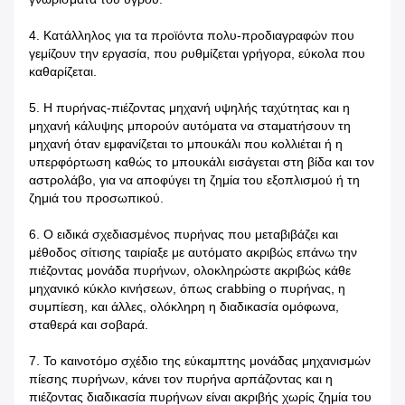
4. Κατάλληλος για τα προϊόντα πολυ-προδιαγραφών που
γεμίζουν την εργασία, που ρυθμίζεται γρήγορα, εύκολα που
καθαρίζεται.
5. Η πυρήνας-πιέζοντας μηχανή υψηλής ταχύτητας και η
μηχανή κάλυψης μπορούν αυτόματα να σταματήσουν τη
μηχανή όταν εμφανίζεται το μπουκάλι που κολλιέται ή η
υπερφόρτωση καθώς το μπουκάλι εισάγεται στη βίδα και τον
αστρολάβο, για να αποφύγει τη ζημία του εξοπλισμού ή τη
ζημιά του προσωπικού.
6. Ο ειδικά σχεδιασμένος πυρήνας που μεταβιβάζει και
μέθοδος σίτισης ταιρίαξε με αυτόματο ακριβώς επάνω την
πιέζοντας μονάδα πυρήνων, ολοκληρώστε ακριβώς κάθε
μηχανικό κύκλο κινήσεων, όπως crabbing ο πυρήνας, η
συμπίεση, και άλλες, ολόκληρη η διαδικασία ομόφωνα,
σταθερά και σοβαρά.
7. Το καινοτόμο σχέδιο της εύκαμπτης μονάδας μηχανισμών
πίεσης πυρήνων, κάνει τον πυρήνα αρπάζοντας και η
πιέζοντας διαδικασία πυρήνων είναι ακριβής χωρίς ζημία του