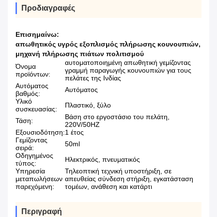
Προδιαγραφές
Επισημαίνω:
απωθητικός υγρός εξοπλισμός πλήρωσης κουνουπιών
,
μηχανή πλήρωσης πιάτων πολιτισμού
αυτοματοποιημένη απωθητική γεμίζοντας
Όνομα
γραμμή παραγωγής κουνουπιών για τους
προϊόντων:
πελάτες της Ινδίας
Αυτόματος
Αυτόματος
βαθμός:
Υλικό
Πλαστικό, ξύλο
συσκευασίας:
Βάση στο εργοστάσιο του πελάτη,
Τάση:
220V/50HZ
Εξουσιοδότηση:
1 έτος
Γεμίζοντας
50ml
σειρά:
Οδηγημένος
Ηλεκτρικός, πνευματικός
τύπος:
Υπηρεσία
Τηλεοπτική τεχνική υποστήριξη, σε
μεταπωλήσεων
απευθείας σύνδεση στήριξη, εγκατάσταση
παρεχόμενη:
τομέων, ανάθεση και κατάρτι
Περιγραφή