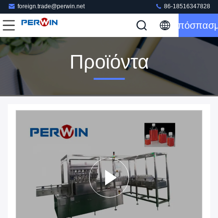
foreign.trade@perwin.net
86-18516347828
Απόσπασ
Προϊόντα