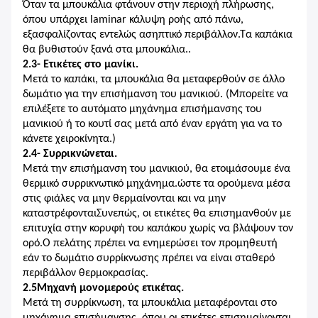
Όταν τα μπουκάλια φτάνουν στην περιοχή πλήρωσης,
όπου υπάρχει laminar κάλυψη ροής από πάνω,
εξασφαλίζοντας εντελώς ασηπτικό περιβάλλον.Τα καπάκια
θα βυθιστούν ξανά στα μπουκάλια..
2.3- Ετικέτες στο μανίκι.
Μετά το καπάκι, τα μπουκάλια θα μεταφερθούν σε άλλο
δωμάτιο για την επισήμανση του μανικιού. (Μπορείτε να
επιλέξετε το αυτόματο μηχάνημα επισήμανσης του
μανικιού ή το κουτί σας μετά από έναν εργάτη για να το
κάνετε χειροκίνητα.)
2.4- Συρρικνώνεται.
Μετά την επισήμανση του μανικιού, θα ετοιμάσουμε ένα
θερμικό συρρικνωτικό μηχάνημα.ώστε τα ορούμενα μέσα
στις φιάλες να μην θερμαίνονται και να μην
καταστρέφονταιΣυνεπώς, οι ετικέτες θα επισημανθούν με
επιτυχία στην κορυφή του καπάκου χωρίς να βλάψουν τον
ορό.Ο πελάτης πρέπει να ενημερώσει τον προμηθευτή
εάν το δωμάτιο συρρίκνωσης πρέπει να είναι σταθερό
περιβάλλον θερμοκρασίας.
2.5Μηχανή μονομερούς ετικέτας.
Μετά τη συρρίκνωση, τα μπουκάλια μεταφέρονται στο