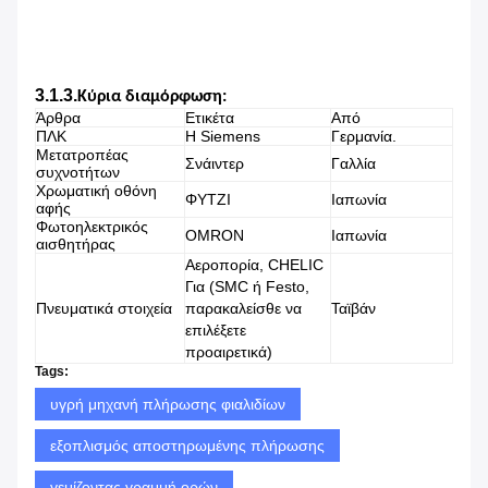
3.1.3.
Κύρια διαμόρφωση:
Άρθρα
Ετικέτα
Από
ΠΛΚ
Η Siemens
Γερμανία.
Μετατροπέας
Σνάιντερ
Γαλλία
συχνοτήτων
Χρωματική οθόνη
ΦΥΤΖΙ
Ιαπωνία
αφής
Φωτοηλεκτρικός
OMRON
Ιαπωνία
αισθητήρας
Αεροπορία, CHELIC
Για (SMC ή Festo,
Πνευματικά στοιχεία
παρακαλείσθε να
Ταϊβάν
επιλέξετε
προαιρετικά)
Tags:
υγρή μηχανή πλήρωσης φιαλιδίων
εξοπλισμός αποστηρωμένης πλήρωσης
γεμίζοντας γραμμή ορών