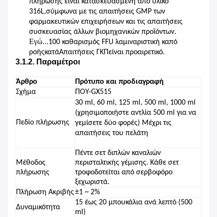
πλήρωσης είναι κατασκευασμένη από υλικό
316L,σύμφωνα με τις απαιτήσεις GMP των
φαρμακευτικών επιχειρήσεων και τις απαιτήσεις
συσκευασίας άλλων βιομηχανικών προϊόντων.
Εγώ...
100 καθαρισμός FFU λαμιναριστική καπό
ροής
κατά
Απαιτήσεις ΓΚΠ
είναι προαιρετικό.
3.1.2. Παραμέτροι
Άρθρο
Πρότυπο και προδιαγραφή
Σχήμα
ΠΟΥ-
GX515
30 ml, 60 ml, 125 ml, 500 ml, 1000 ml
(χρησιμοποιήστε αντλία 500 ml για να
Πεδίο πλήρωσης
γεμίσετε δύο φορές) Μέχρι τις
απαιτήσεις του πελάτη
Πέντε σετ διπλών καναλιών
Μέθοδος
περισταλτικής γέμισης. Κάθε σετ
πλήρωσης
τροφοδοτείται από σερβοφόρο
ξεχωριστά.
Πλήρωση Ακριβής
±
1 ~ 2
%
1
5 έως 20 μπουκάλια ανά λεπτό (500
Δυναμικότητα
ml)