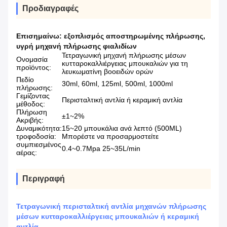
Προδιαγραφές
Επισημαίνω:
εξοπλισμός αποστηρωμένης πλήρωσης
,
υγρή μηχανή πλήρωσης φιαλιδίων
Τετραγωνική μηχανή πλήρωσης μέσων
Ονομασία
κυτταροκαλλιέργειας μπουκαλιών για τη
προϊόντος:
λευκωματίνη βοοειδών ορών
Πεδίο
30ml, 60ml, 125ml, 500ml, 1000ml
πλήρωσης:
Γεμίζοντας
Περισταλτική αντλία ή κεραμική αντλία
μέθοδος:
Πλήρωση
±1~2%
Ακριβής:
Δυναμικότητα:
15~20 μπουκάλια ανά λεπτό (500ML)
τροφοδοσία:
Μπορέστε να προσαρμοστείτε
συμπιεσμένος
0.4~0.7Mpa 25~35L/min
αέρας:
Περιγραφή
Τετραγωνική περισταλτική αντλία μηχανών πλήρωσης
μέσων κυτταροκαλλιέργειας μπουκαλιών ή κεραμική
αντλία