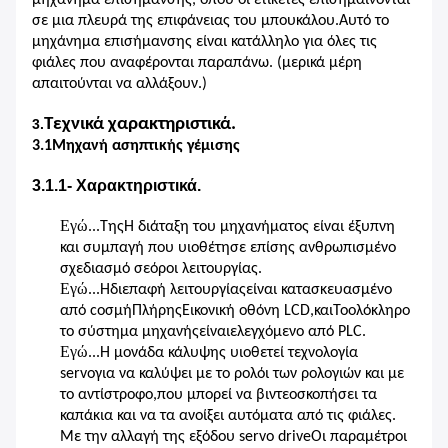
μηχάνημα επισήμανσης, όπου οι ετικέτες επισημαίνονται
σε μια πλευρά της επιφάνειας του μπουκάλου.Αυτό το
μηχάνημα επισήμανσης είναι κατάλληλο για όλες τις
φιάλες που αναφέρονται παραπάνω. (μερικά μέρη
απαιτούνται να αλλάξουν.)
Τεχνικά χαρακτηριστικά.
3.
3.1Μηχανή ασηπτικής γέμισης
3.1.1- Χαρακτηριστικά.
Εγώ...
Της
Η διάταξη του μηχανήματος είναι έξυπνη
και συμπαγή που υιοθέτησε επίσης ανθρωπισμένο
σχεδιασμό
σε
όροι λειτουργίας
.
Εγώ...
Η
διεπαφή λειτουργίας
είναι κατασκευασμένο
από c
οσμή
Πλήρης
Εικονική οθόνη LCD
,
και
Το
ολόκληρο
το σύστημα μηχανής
είναι
ελεγχόμενο από PLC.
Εγώ...
Η μονάδα κάλυψης υιοθετεί τεχνολογία
servo
για να καλύψει με το ρολόι των ρολογιών και με
το αντίστροφο
,
που μπορεί να βιντεοσκοπήσει τα
καπάκια και να τα ανοίξει αυτόματα από τις φιάλες
.
Με την αλλαγή της εξόδου servo drive
Οι παραμέτροι