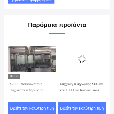
Παρόμοια προϊόντα
Βίντεο
Βίν
5-30 μπουκάλια/min
Μηχανή πλήρωσης 500 ml
Μη
Ταχύτητα πλήρωσης
και 1000 ml Animal Sera
σέ
Μηχανή πλήρωσης ζωικής
Culture Medium για FBS
σε
σέρας με πλήρη ανίχνευση
στην Αυστραλία
δι
ιμή
Βρείτε την καλύτερη τιμή
Βρείτε την καλύτερη τιμή
Βρ
μπουκάλιας