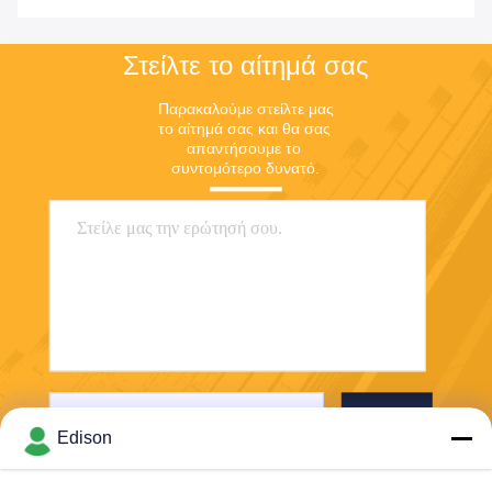
Στείλτε το αίτημά σας
Παρακαλούμε στείλτε μας 
το αίτημά σας και θα σας 
απαντήσουμε το 
συντομότερο δυνατό.
Στείλε
Edison