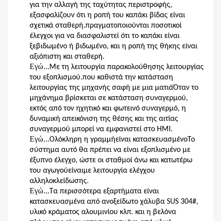
για την αλλαγή της ταχύτητας περιστροφής,
εξασφαλίζουν ότι η ροπή του καπάκι βίδας είναι
σχετικά σταθερή.πραγματοποιούνται ποσοτικοί
έλεγχοι για να διασφαλιστεί ότι το καπάκι είναι
ξεβιδωμένο ή βιδωμένο, και η ροπή της θήκης είναι
αξιόπιστη και σταθερή.
Εγώ...
Με τη λειτουργία παρακολούθησης λειτουργίας
του εξοπλισμού.που καθιστά την κατάσταση
λειτουργίας της μηχανής σαφή με μια ματιάΌταν το
μηχάνημα βρίσκεται σε κατάσταση συναγερμού,
εκτός από τον ηχητικό και φωτεινό συναγερμό, η
δυναμική απεικόνιση της θέσης και της αιτίας
συναγερμού μπορεί να εμφανιστεί στο HMI.
Εγώ...
Ολόκληρη η γραμμή
είναι κατασκευασμένο
Το
σύστημα αυτό θα πρέπει να είναι εξοπλισμένο με
έξυπνο έλεγχο, ώστε οι σταθμοί άνω και κατωτέρω
του αγωγού
είναι
με λειτουργία ελέγχου
αλληλοκλείδωσης.
Εγώ...
Τα περισσότερα εξαρτήματα είναι
κατασκευασμένα από ανοξείδωτο χάλυβα SUS 304#,
υλικό κράματος αλουμινίου κλπ. και η βελόνα