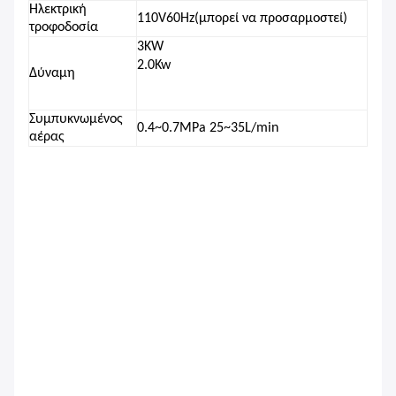
Ηλεκτρική
11
0V
6
0Hz
(μπορεί να προσαρμοστεί)
τροφοδοσία
3
KW
2.0Kw
Δύναμη
Συμπυκνωμένος
0.4~0.
7
MPa 25~35L/min
αέρας