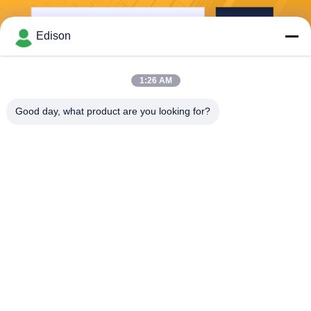
Στείλε
Edison
1:26 AM
Good day, what product are you looking for?
Perwin Science And Technology Co,.Ltd
foreign.trade@perwin.net
86-18516347828
Νο 58 Dongfang Rd, βιομηχ
ανικό πάρκο Binhai, Qidong,
επαρχία Jiangsu, Κίνα. Ταχυ
δρομικός κώδικας: 226236.