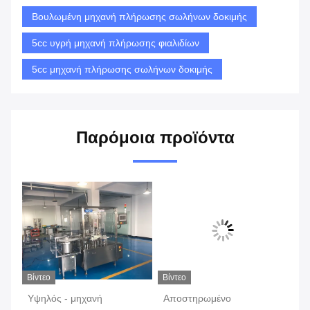
Βουλωμένη μηχανή πλήρωσης σωλήνων δοκιμής
5cc υγρή μηχανή πλήρωσης φιαλιδίων
5cc μηχανή πλήρωσης σωλήνων δοκιμής
Παρόμοια προϊόντα
Βίντεο
Βίντεο
Βίν
Υψηλός - μηχανή
Αποστηρωμένο
40