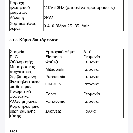
Παροχή
ηλεκτρικού
110V 50Hz (μπορεί να προσαρμοστεί)
ρεύματος
Δύναμη
2KW
Συμπιεσμένος
0.4~0.8Mpa 25~35L/min
αέρας
Κύρια διαμόρφωση.
3.1.3.
Στοιχεία
Εμπορικό σήμα
Από
PLC
Siemens
Γερμανία
Οθόνη αφής
Φούτζι
Ιαπωνία
Μετατροπέας
Mitsubishi
Ιαπωνία
συχνότητας
Σερβο μηχανή
Panasonic
Ιαπωνία
Φωτοηλεκτρικός
OMRON
Ιαπωνία
αισθητήρας
Πνευματικά
Festo
Γερμανία
συστατικά
Άλλες μηχανές
Panasonic
Ιαπωνία
Κύρια ηλεκτρικά
μέρη χαμηλής
Σνάιντερ
Γαλλία
τάσης
Tags: