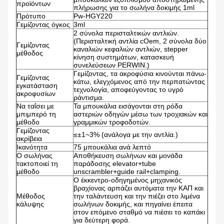
προϊόντων
πλήρωσης για το σωλήνα δοκιμής 1ml
Πρότυπο
Pw-HGY220
Γεμίζοντας όγκος
3ml
2 σύνολα περισταλτικών αντλιών.
(Περισταλτική αντλία cOem, 2 σύνολα δύο
Γεμίζοντας
καναλιών κεφαλιών αντλιών, stepper
μέθοδος
κίνηση συστημάτων, κατασκευή
συνελεύσεων PERWIN.)
Γεμίζοντας, τα ακροφύσια κινούνται πάνω-
Γεμίζοντας
κάτω, ελεγχόμενος από την περπατώντας
εγκατάσταση
τεχνολογία, αποφεύγοντας το υγρό
ακροφυσίων
ράντισμα.
Να ταΐσει με
Τα μπουκάλια εισάγονται στη ρόδα
μπιμπερό τη
αστεριών οδηγών μέσω των τροχιακών και
μέθοδο
γραμμικών τροφοδοτών.
Γεμίζοντας
≤±1~3% (ανάλογα με την αντλία.)
ακρίβεια
Ικανότητα
75 μπουκάλια ανά λεπτό
Ο σωλήνας
Αποθήκευση σωλήνων και μονάδα
τακτοποιεί τη
παράδοσης elevator+tube
μέθοδο
unscrambler+guide rail+clamping.
Ο έκκεντρο-οδηγημένος μηχανικός
βραχίονας αρπάζει αυτόματα την ΚΑΠ και
Μέθοδος
την ταλάντευση και την πιέζει στο λιμένα
κάλυψης
σωλήνων δοκιμής, και πηγαίνει έπειτα
στον επόμενο σταθμό να πιέσει το καπάκι
για δεύτερη φορά.