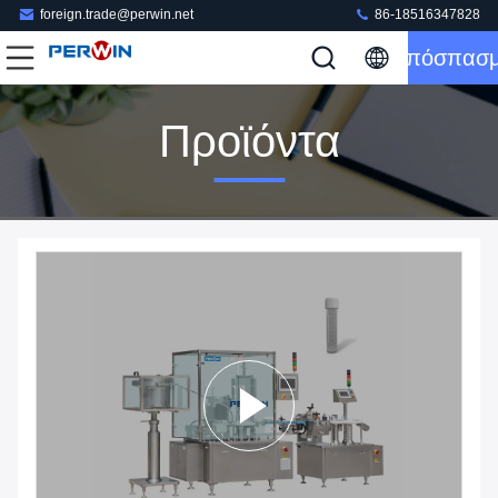
foreign.trade@perwin.net
86-18516347828
Απόσπασ
Προϊόντα