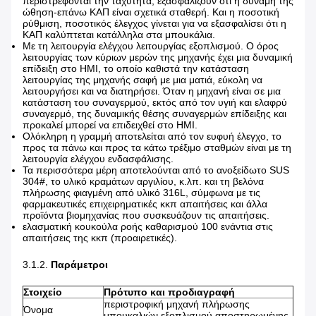
περιστρέφονται την ταχύτητα, εξασφαλίζουν ότι η δύναμη της
ώθηση-επάνω ΚΑΠ είναι σχετικά σταθερή. Και η ποσοτική
ρύθμιση, ποσοτικός έλεγχος γίνεται για να εξασφαλίσει ότι η
ΚΑΠ καλύπτεται κατάλληλα στα μπουκάλια.
Με τη λειτουργία ελέγχου λειτουργίας εξοπλισμού. Ο όρος
λειτουργίας των κύριων μερών της μηχανής έχει μια δυναμική
επίδειξη στο HMI, το οποίο καθιστά την κατάσταση
λειτουργίας της μηχανής σαφή με μια ματιά, εύκολη να
λειτουργήσει και να διατηρήσει. Όταν η μηχανή είναι σε μια
κατάσταση του συναγερμού, εκτός από τον υγιή και ελαφρύ
συναγερμό, της δυναμικής θέσης συναγερμών επίδειξης και
προκαλεί μπορεί να επιδειχθεί στο HMI.
Ολόκληρη η γραμμή αποτελείται από τον ευφυή έλεγχο, το
προς τα πάνω και προς τα κάτω τρέξιμο σταθμών είναι με τη
λειτουργία ελέγχου ενδασφάλισης.
Τα περισσότερα μέρη αποτελούνται από το ανοξείδωτο SUS
304#, το υλικό κραμάτων αργιλίου, κ.λπ. και τη βελόνα
πλήρωσης φιαγμένη από υλικό 316L, σύμφωνα με τις
φαρμακευτικές επιχειρηματικές κκπ απαιτήσεις και άλλα
προϊόντα βιομηχανίας που συσκευάζουν τις απαιτήσεις.
ελασματική κουκούλα ροής καθαρισμού 100 ενάντια στις
απαιτήσεις της κκπ (προαιρετικές).
3.1.2.
Παράμετροι
Στοιχείο
Πρότυπο και προδιαγραφή
περιστροφική μηχανή πλήρωσης
Όνομα
μπουκαλιών εξοπλισμού αποστηρωμένης