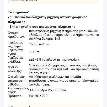
Επισημαίνω:
75 μπουκάλια/ελάχιστη μηχανή αποστηρωμένης
πλήρωσης
,
1ml μηχανή αποστηρωμένης πλήρωσης
περιστροφική μηχανή πλήρωσης μπουκαλιών
Όνομα
εξοπλισμού αποστηρωμένης πλήρωσης για το
προϊόντων:
σωλήνα δοκιμής 1ml
Γεμίζοντας
75bottles/min
ταχύτητα:
Γεμίζοντας
1~10ml
όγκος:
Γεμίζοντας
≤±1~2% (ανάλογα με την αντλία.)
ακρίβεια:
Ο έκκεντρο-οδηγημένος μηχανικός βραχίονας
Μέθοδος
αρπάζει αυτόματα την ΚΑΠ και την ταλάντευση
κάλυψης:
και την πιέζει
Ο σωλήνας
Αποθήκευση σωλήνων και μονάδα
τακτοποιεί τη
παράδοσης elevator+tube unscrambler+guide
μέθοδο:
rail+clamping.
Συμπιεσμένος
0.4~0.8Mpa 25~35L/min
αέρας:
Πρότυπο:
Pw-HGY220