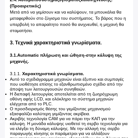
(Προαιρετικός)
Μετά από να γεμίσουν και να καλύψουν, τα μπουκάλια θα
μεταφερθούν στο ζύγισμα του συστήματος. Το βάρος που η
υπερβολή το απαραίτητο ποσό θα ανιχνευθεί, η μηχανή θα
σταματήσει.
3. Τεχνικά χαρακτηριστικά γνωρίσματα.
3.1.Automatic πλήρωση και ώθηση-στην κάλυψη της
μηχανής.
3.1.1.
Χαρακτηριστικά γνωρίσματα.
Αυτό το σχεδιάγραμμα μηχανών είναι έξυπνο και συμπαγές
που υιοθέτησε επίσης το εξανθρωπισμένο σχέδιο από την
άποψη των λειτουργουσών συνηθειών.
Η διεπαφή λειτουργίας αποτελείται από τη ζωηρόχρωμη
οθόνη αφής LCD, και ολόκληρο το σύστημα μηχανών
ελέγχεται από το PLC.
Ο προσδιορισμός θέσης του γεμίζοντας μηχανισμού
εξασφαλίζει καλύτερη γεμίζοντας ακρίβεια.
Ακριβής τεχνολογία CAM για να πάρει την ΚΑΠ για την
κάλυψη. Η μονάδα κάλυψης υιοθετεί τη σερβο τεχνολογία για
να ελέγξει τη δύναμη κάλυψης. Με την αλλαγή της σερβο
παραγωγής κίνησης οι παράμετροι για να αλλάξουν