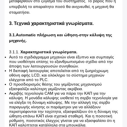
μεταφερθούν στο ζύγισμα του συστήματος. Το βάρος που η
υπερβολή το απαραίτητο ποσό θα ανιχνευθεί, η μηχανή θα
σταματήσει.
3. Τεχνικά χαρακτηριστικά γνωρίσματα.
3.1.Automatic πλήρωση και ώθηση-στην κάλυψη της
μηχανής.
3.1.1.
Χαρακτηριστικά γνωρίσματα.
Αυτό το σχεδιάγραμμα μηχανών είναι έξυπνο και συμπαγές
που υιοθέτησε επίσης το εξανθρωπισμένο σχέδιο από την
άποψη των λειτουργουσών συνηθειών.
Η διεπαφή λειτουργίας αποτελείται από τη ζωηρόχρωμη
οθόνη αφής LCD, και ολόκληρο το σύστημα μηχανών
ελέγχεται από το PLC.
Ο προσδιορισμός θέσης του γεμίζοντας μηχανισμού
εξασφαλίζει καλύτερη γεμίζοντας ακρίβεια.
Ακριβής τεχνολογία CAM για να πάρει την ΚΑΠ για την
κάλυψη. Η μονάδα κάλυψης υιοθετεί τη σερβο τεχνολογία για
να ελέγξει τη δύναμη κάλυψης. Με την αλλαγή της σερβο
παραγωγής κίνησης οι παράμετροι για να αλλάξουν
περιστρέφονται την ταχύτητα, εξασφαλίζουν ότι η δύναμη της
ώθηση-επάνω ΚΑΠ είναι σχετικά σταθερή. Και η ποσοτική
ρύθμιση, ποσοτικός έλεγχος γίνεται για να εξασφαλίσει ότι η
ΚΑΠ καλύπτεται κατάλληλα στα μπουκάλια.