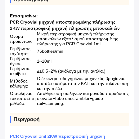
Επισημαίνω:
PCR Cryovial μηχανή αποστηρωμένης πλήρωσης
,
2KW περιστροφική μηχανή πλήρωσης μπουκαλιών
Μικρή περιστροφική μηχανή πλήρωσης
Όνομα
μπουκαλιών εξοπλισμού αποστηρωμένης
προϊόντων:
πλήρωσης για PCR Cryovial 1ml
Γεμίζοντας
75bottles/min
ταχύτητα:
Γεμίζοντας
1~10ml
όγκος:
Γεμίζοντας
≤±0.5~2% (ανάλογα με την αντλία.)
ακρίβεια:
Ο έκκεντρο-οδηγημένος μηχανικός βραχίονας
Μέθοδος
αρπάζει αυτόματα την ΚΑΠ και την ταλάντευση
κάλυψης:
και την πιέζει
Ο σωλήνας
Αποθήκευση σωλήνων και μονάδα παράδοσης
τακτοποιεί τη
elevator+tube unscrambler+guide
μέθοδο:
rail+clamping.
Περιγραφή
PCR Cryovial 1ml 2KW περιστροφική μηχανή