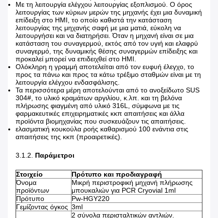
Με τη λειτουργία ελέγχου λειτουργίας εξοπλισμού. Ο όρος
λειτουργίας των κύριων μερών της μηχανής έχει μια δυναμική
επίδειξη στο HMI, το οποίο καθιστά την κατάσταση
λειτουργίας της μηχανής σαφή με μια ματιά, εύκολη να
λειτουργήσει και να διατηρήσει. Όταν η μηχανή είναι σε μια
κατάσταση του συναγερμού, εκτός από τον υγιή και ελαφρύ
συναγερμό, της δυναμικής θέσης συναγερμών επίδειξης και
προκαλεί μπορεί να επιδειχθεί στο HMI.
Ολόκληρη η γραμμή αποτελείται από τον ευφυή έλεγχο, το
προς τα πάνω και προς τα κάτω τρέξιμο σταθμών είναι με τη
λειτουργία ελέγχου ενδασφάλισης.
Τα περισσότερα μέρη αποτελούνται από το ανοξείδωτο SUS
304#, το υλικό κραμάτων αργιλίου, κ.λπ. και τη βελόνα
πλήρωσης φιαγμένη από υλικό 316L, σύμφωνα με τις
φαρμακευτικές επιχειρηματικές κκπ απαιτήσεις και άλλα
προϊόντα βιομηχανίας που συσκευάζουν τις απαιτήσεις.
ελασματική κουκούλα ροής καθαρισμού 100 ενάντια στις
απαιτήσεις της κκπ (προαιρετικές).
3.1.2.
Παράμετροι
Στοιχείο
Πρότυπο και προδιαγραφή
Όνομα
Μικρή περιστροφική μηχανή πλήρωσης
προϊόντων
μπουκαλιών για PCR Cryovial 1ml
Πρότυπο
Pw-HGY220
Γεμίζοντας όγκος
3ml
2 σύνολα περισταλτικών αντλιών.