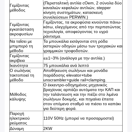
(Περισταλτική αντλία cOem, 2 σύνολα δύο
Γεμίζοντας
καναλιών κεφαλιών αντλιών, stepper
μέθοδος
κίνηση συστημάτων, κατασκευή
συνελεύσεων PERWIN.)
Γεμίζοντας, τα ακροφύσια κινούνται πάνω-
Γεμίζοντας
κάτω, ελεγχόμενος από την περπατώντας
εγκατάσταση
τεχνολογία, αποφεύγοντας το υγρό
ακροφυσίων
ράντισμα.
Να ταΐσει με
Τα μπουκάλια εισάγονται στη ρόδα
μπιμπερό τη
αστεριών οδηγών μέσω των τροχιακών και
μέθοδο
γραμμικών τροφοδοτών.
Γεμίζοντας
≤±1~3% (ανάλογα με την αντλία.)
ακρίβεια
Ικανότητα
75 μπουκάλια ανά λεπτό
Ο σωλήνας
Αποθήκευση σωλήνων και μονάδα
τακτοποιεί τη
παράδοσης elevator+tube
μέθοδο
unscrambler+guide rail+clamping.
Ο έκκεντρο-οδηγημένος μηχανικός
βραχίονας αρπάζει αυτόματα την ΚΑΠ και
Μέθοδος
την ταλάντευση και την πιέζει στο λιμένα
κάλυψης
σωλήνων δοκιμής, και πηγαίνει έπειτα
στον επόμενο σταθμό να πιέσει το καπάκι
για δεύτερη φορά.
Παροχή
ηλεκτρικού
110V 50Hz (μπορεί να προσαρμοστεί)
ρεύματος
Δύναμη
2KW