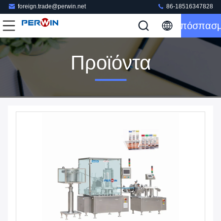
foreign.trade@perwin.net
86-18516347828
Απόσπασ
Προϊόντα