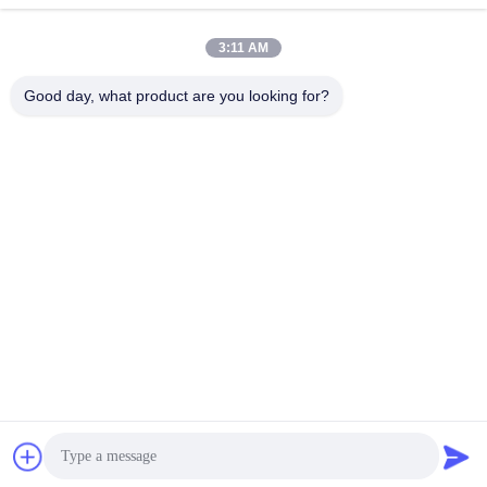
3:11 AM
Good day, what product are you looking for?
Perwin Science And Technology Co,.Ltd
foreign.trade@perwin.net
86-18516347828
Νο 58 Dongfang Rd, βιομηχ
ανικό πάρκο Binhai, Qidong,
επαρχία Jiangsu, Κίνα. Ταχυ
δρομικός κώδικας: 226236.
Κίνα Καλή ποιότητα Μηχανή αποστηρωμένης πλήρωσης Προμηθευτής.
2026 Perwin Science and Technology Co,.Ltd Όλα τα δικαιώματα
διατηρούνται.