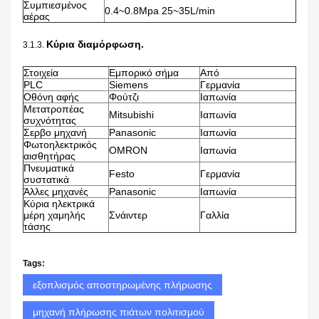
Συμπιεσμένος
0.4~0.8Mpa 25~35L/min
αέρας
Κύρια διαμόρφωση.
3.1.3.
Στοιχεία
Εμπορικό σήμα
Από
PLC
Siemens
Γερμανία
Οθόνη αφής
Φούτζι
Ιαπωνία
Μετατροπέας
Mitsubishi
Ιαπωνία
συχνότητας
Σερβο μηχανή
Panasonic
Ιαπωνία
Φωτοηλεκτρικός
OMRON
Ιαπωνία
αισθητήρας
Πνευματικά
Festo
Γερμανία
συστατικά
Άλλες μηχανές
Panasonic
Ιαπωνία
Κύρια ηλεκτρικά
μέρη χαμηλής
Σνάιντερ
Γαλλία
τάσης
Tags:
εξοπλισμός αποστηρωμένης πλήρωσης
μηχανή πλήρωσης πιάτων πολιτισμού