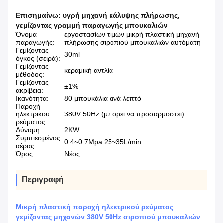
Επισημαίνω:
υγρή μηχανή κάλυψης πλήρωσης
,
γεμίζοντας γραμμή παραγωγής μπουκαλιών
Όνομα
εργοστασίων τιμών μικρή πλαστική μηχανή
παραγωγής:
πλήρωσης σιροπιού μπουκαλιών αυτόματη
Γεμίζοντας
30ml
όγκος (σειρά):
Γεμίζοντας
κεραμική αντλία
μέθοδος:
Γεμίζοντας
±1%
ακρίβεια:
Ικανότητα:
80 μπουκάλια ανά λεπτό
Παροχή
ηλεκτρικού
380V 50Hz (μπορεί να προσαρμοστεί)
ρεύματος:
Δύναμη:
2KW
Συμπιεσμένος
0.4~0.7Mpa 25~35L/min
αέρας:
Όρος:
Νέος
Περιγραφή
Μικρή πλαστική παροχή ηλεκτρικού ρεύματος
γεμίζοντας μηχανών 380V 50Hz σιροπιού μπουκαλιών