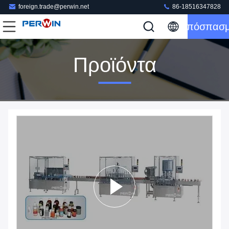
foreign.trade@perwin.net
86-18516347828
Απόσπασ
Προϊόντα