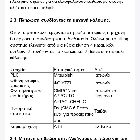
ηλεκτρικό σχέδιο, για να εξασφαλίσουν καθαρισμό σκόνης
αξιόπιστο και σταθερά.
2.3. Πλήρωση συνδέοντας τη μηχανή κάλυψης.
Όταν τα μπουκάλια έρχονται στη ρόδα αστεριών, η μηχανή
θα αρχίσει τη σύνδεση και τη διαδικασία. Ολόκληρο το fillling
σύστημα ελέγχεται από μια κύρια κίνηση 4 κεραμικών
αντλιών. 2 συνδέοντας τα κεφάλια και 2 βιδώστε το κεφάλι
κάλυψης.
Στοιχεία
Εμπορικό σήμα
Από
PLC
Mitsubishi
Ιαπωνία
Οθόνη επαφής
ΦΟΎΤΖΙ
Ιαπωνία
χρώματος
Φωτοηλεκτρικός
OMRON και
Ιαπωνία και
αισθητήρας
ΆΡΡΩΣΤΟΙ
Γερμανία
AirTAC, CHELIC
Για (SMC ή Festo
Πνευματικά
Ταϊβάν
συστατικά
είναι για προαιρετικό
σας)
Κύρια μηχανή
ABB
Ελβετικά
2.4. Μηχανή επιθεώρησης. (Αφήνουμε το χώρο για τον