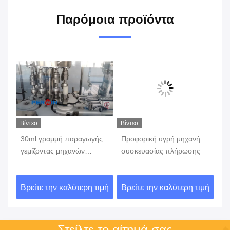
Παρόμοια προϊόντα
Βίντεο
Βίντεο
Βίν
γρή
30ml γραμμή παραγωγής
Προφορική υγρή μηχανή
Γε
γεμίζοντας μηχανών
συσκευασίας πλήρωσης
σφ
ων
σιροπιού
πρ
ιμή
Βρείτε την καλύτερη τιμή
Βρείτε την καλύτερη τιμή
Βρ
Στείλτε το αίτημά σας