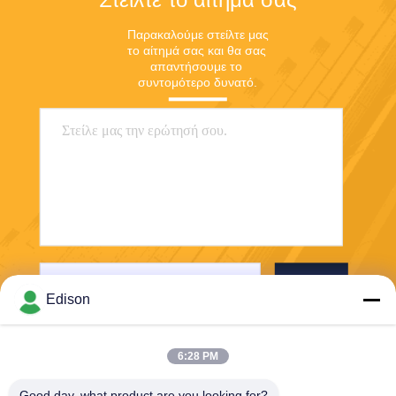
Παρακαλούμε στείλτε μας 
το αίτημά σας και θα σας 
απαντήσουμε το 
συντομότερο δυνατό.
Στείλε
Edison
6:28 PM
Good day, what product are you looking for?