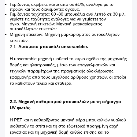
Γεμίζοντας ακρίβεια: κάτω από σε ±1%, ανάλογα με το
προϊόν και τους διανέμοντες όγκους.
Γεμίζοντας ταχύτητα: 60~80 μπουκάλια ανά λεπτό σε 30 μιλ.
γεμίστε τις ταχύτητες ανάλογες για να γεμίσετε τον
όγκο. Μηχανή ετικετών: Μηχανή μαρκαρίσματος
αυτοκόλλητων ετικεττών.
Μηχανή ετικετών: Μηχανή μαρκαρίσματος αυτοκόλλητων
ετικεττών.
2.1.
Αυτόματο μπουκάλι unscrambler.
Η unscramble μηχανή υιοθετεί το κύριο σχέδιο της μηχανικής
δομής και ηλεκτρονικός, μέσω των επαγγελματικών και
τεχνικών παραμέτρων της πραγματικής ολοκλήρωσης
εφαρμογής από τους μεγάλους αριθμούς χρηστών, οι οποίοι
το καθιστούν τέλειο και σταθερά.
2.2. Μηχανή καθαρισμού μπουκαλιών με τη σήραγγα
UV φωτός.
Η PET και η καθαρίζοντας μηχανή αέρα μπουκαλιών γυαλιού
υιοθετούν το σπίτι και τη στο εξωτερικό προηγμένη αρχή
εργασίας και τη μηχανική δομή καθώς επίσης και το